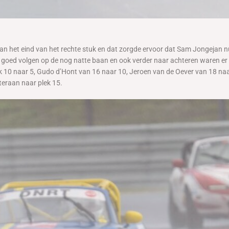
n het eind van het rechte stuk en dat zorgde ervoor dat Sam Jongejan n
goed volgen op de nog natte baan en ook verder naar achteren waren er d
 10 naar 5, Gudo d’Hont van 16 naar 10, Jeroen van de Oever van 18 naar
eraan naar plek 15.