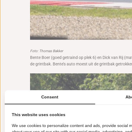
Foto: Thomas Bakker
Bente Boer (goed getraind op plek 6) en Dick van Rij (m
de grintbak. Bente’s auto moest uit de grintbak getrokke
Consent
Ab
This website uses cookies
We use cookies to personalize content and ads, provide social m
about your use of our site with our social media, advertising, an