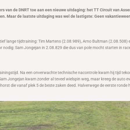
 van de DNRT toe aan een nieuwe uitdaging: het TT Circuit van Assen
ten. Maar de laatste uitdaging was wel de lastigste: Geen vakantieweer
atief lange tijdtraining: Tim Martens (2.08.989), Arno Bultman (2.08.50
or nodig: Sam Jongejan in 2.08.829 die dus van pole mocht starten in race
ainingstijd. Na een onverwachte technische nacontrole kwam hij tijd teko
Sam Jongejan kwam zonder al teveel wielspin weg, maar kreeg de auto eve
orst die vanaf plek 5 de beste zaken deed. Halverwege de eerste ronde 