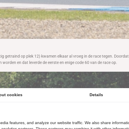
atig getraind op plek 12) kwamen elkaar al vroeg in de race tegen. Doord
n worden en dat leverde de eerste en enige code 60 van de race op.
out cookies
Details
edia features, and analyze our website traffic. We also share informati
d analytics partners. These partners may combine it with other informat