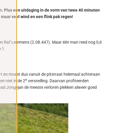
. Plus een uitdaging in de vorm van twee 40 minuten
 maar veel wind en een flink pak regen!
8) en Raf Lemmens (2.08.447). Maar één man reed nog 0,6
 1.
rt en moest dus vanuit de pitstraat helemaal achteraan
e
n niet in de 2
versnelling. Daarvan profiteerden
had Jongejan de meeste verloren plekken alweer goed