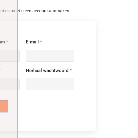
enties moet u een account aanmaken.
aam
*
E-mail
*
*
Herhaal wachtwoord
*
n