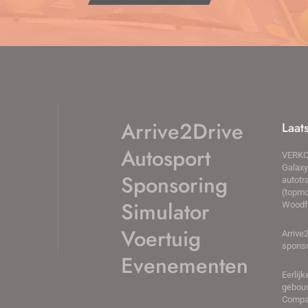
Arrive2Drive
Laat
Autosport
VERKO
Galaxy
Sponsoring
autotr
(topmo
Simulator
Woodf
Voertuig
Arrive
sponso
Evenementen
Eerlij
gebou
Compa