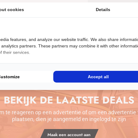
Er wordt een bevest
out cookies
Details
noreply@arrive2driv
terecht komen. Mis 
@arrive2drive.nl in
Tevens vind je in d
voor jouw eerste a
edia features, and analyze our website traffic. We also share informati
d analytics partners. These partners may combine it with other informat
 their services.
Customize
Accept all
BEKIJK DE LAATSTE DEALS
m te reageren op een advertentie of om een advertentie 
plaatsen, dien je aangemeld en ingelogd te zijn
Maak een account aan