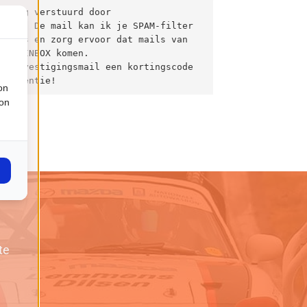
iging verstuurd door 
e.nl. De mail kan ik je SPAM-filter 
niets en zorg ervoor dat mails van 
 je INBOX komen.

e bevestigingsmail een kortingscode 
dvertentie!
on
ion
te