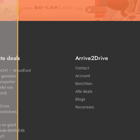
ste deals
Arrive2Drive
Contact
CHT – Woodford
Account
 gesloten
ansporter
Berichten
del van
Alle deals
ord)
Blogs
2Drive
Recensies
rstickers
ke en goed
wde BMW E46
ct