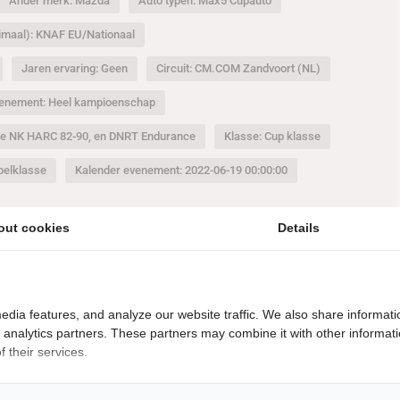
Ander merk: Mazda
Auto typen: Max5 Cupauto
nimaal): KNAF EU/Nationaal
Jaren ervaring: Geen
Circuit: CM.COM Zandvoort (NL)
enement: Heel kampioenschap
 De NK HARC 82-90, en DNRT Endurance
Klasse: Cup klasse
pelklasse
Kalender evenement: 2022-06-19 00:00:00
out cookies
Details
edia features, and analyze our website traffic. We also share informati
d analytics partners. These partners may combine it with other informat
 their services.
€
21500