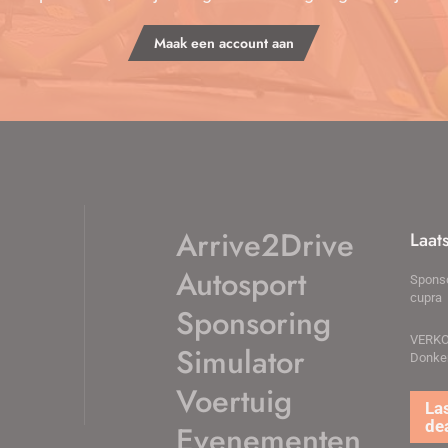
Maak een account aan
Arrive2Drive
Laat
Autosport
Sponso
cupra
Sponsoring
VERK
Simulator
Donker
Voertuig
Supre
Novem
Evenementen
Racep