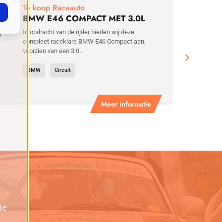
Te koop Raceauto
BMW E46 COMPACT MET 3.0L
MOTOR
In opdracht van de rijder bieden wij deze
compleet raceklare BMW E46 Compact aan,
voorzien van een 3.0...
BMW
Circuit
Meer informatie
te