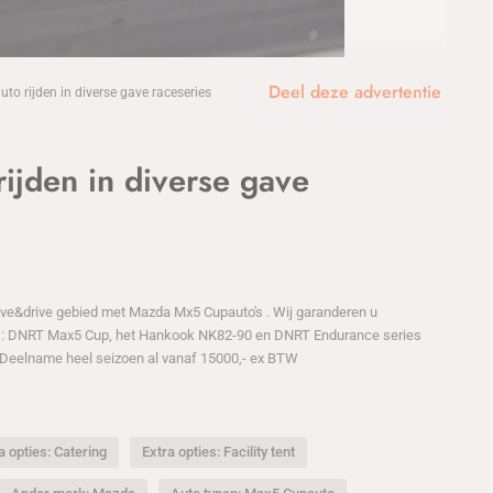
1
/8
Deel deze advertentie
o rijden in diverse gave raceseries
ijden in diverse gave
rive&drive gebied met Mazda Mx5 Cupauto's . Wij garanderen u
 : DNRT Max5 Cup, het Hankook NK82-90 en DNRT Endurance series
. Deelname heel seizoen al vanaf 15000,- ex BTW
a opties: Catering
Extra opties: Facility tent