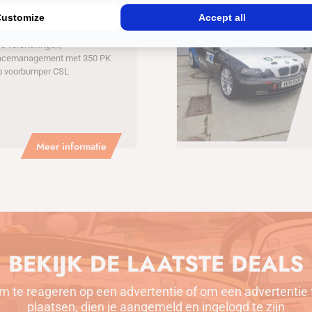
uto
Customize
Accept all
3 CUP
 versnellingen,
acemanagement met 350 PK
p voorbumper CSL
Meer informatie
BEKIJK DE LAATSTE DEALS
m te reageren op een advertentie of om een advertentie 
plaatsen, dien je aangemeld en ingelogd te zijn