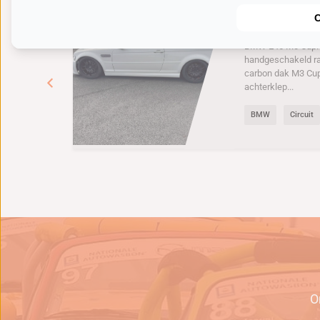
Te koop Racea
BMW E46 M
BMW E46 M3 Cup. 6
handgeschakeld r
carbon dak M3 Cu
achterklep...
BMW
Circuit
e
O