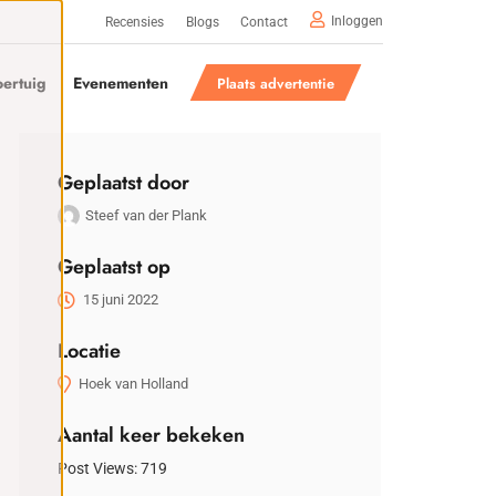
Inloggen
Recensies
Blogs
Contact
ertuig
Evenementen
Plaats advertentie
Geplaatst door
Steef van der Plank
Geplaatst op
15 juni 2022
Locatie
Hoek van Holland
Aantal keer bekeken
Post Views:
719