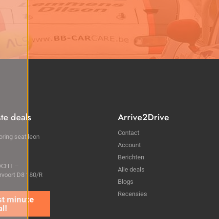
ste deals
Arrive2Drive
Contact
ring seat leon
Account
Berichten
OCHT –
Alle deals
voort D8 180/R
Blogs
Recensies
me Trackday – 24
ber 2024 –
ark Meppen –