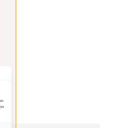
on
ion
€
29