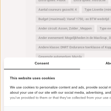
Extra opties: Pitbox
Extra opties: Instructie
Aantal coureurs gezocht: 4
Type Licentie (mi
Budget (maximaal): Vanaf 1750,- ex BTW wedstijd
Ander circuit: Assen, Zolder , Meppen
Type ev
Ander evenement: Mogelijkheden in de Max5cup ,
Andere klasse: DNRT Endurance toerklasse of Kop
Gewenste automerken: Mazda
Consent
Ab
This website uses cookies
We use cookies to personalize content and ads, provide social m
Nieuwste deals
about your use of our site with our social media, advertising, an
BEKIJK MEER
you've provided to them or that they've collected from your use of
€
35000