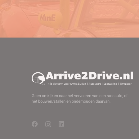
Geen omkijken naar het vervoeren van een raceauto, of
het bouwen/stallen en onderhouden daarvan.