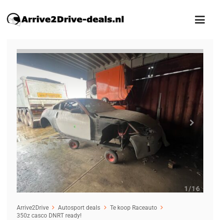
1
/16
Arrive2Drive
Autosport deals
Te koop Raceauto
350z casco DNRT ready!