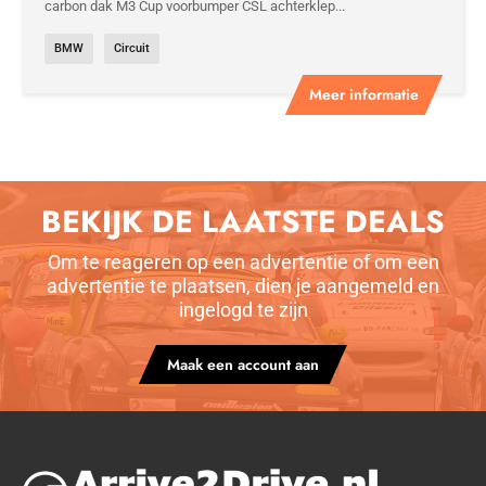
carbon dak M3 Cup voorbumper CSL achterklep...
BMW
Circuit
Meer informatie
BEKIJK DE LAATSTE DEALS
Om te reageren op een advertentie of om een
advertentie te plaatsen, dien je aangemeld en
ingelogd te zijn
Maak een account aan