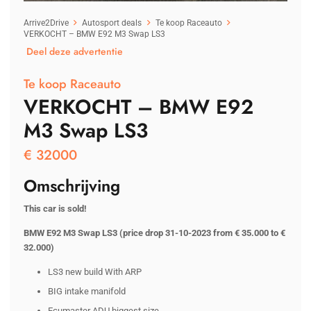
Arrive2Drive
Autosport deals
Te koop Raceauto
VERKOCHT – BMW E92 M3 Swap LS3
Deel deze advertentie
Te koop Raceauto
VERKOCHT – BMW E92
M3 Swap LS3
€
32000
Omschrijving
This car is sold!
BMW E92 M3 Swap LS3
(price drop 31-10-2023 from € 35.000 to €
32.000)
LS3 new build With ARP
BIG intake manifold
Ecumaster ADU biggest size