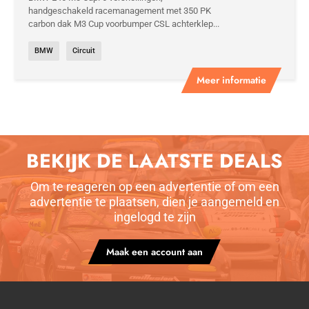
handgeschakeld racemanagement met 350 PK
carbon dak M3 Cup voorbumper CSL achterklep...
BMW
Circuit
Meer informatie
BEKIJK DE LAATSTE DEALS
Om te reageren op een advertentie of om een
advertentie te plaatsen, dien je aangemeld en
ingelogd te zijn
Maak een account aan