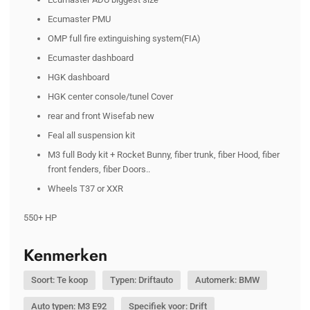
Ecumaster PMU
OMP full fire extinguishing system(FIA)
Ecumaster dashboard
HGK dashboard
HGK center console/tunel Cover
rear and front Wisefab new
Feal all suspension kit
M3 full Body kit + Rocket Bunny, fiber trunk, fiber Hood, fiber
front fenders, fiber Doors..
Wheels T37 or XXR
550+ HP
Kenmerken
Soort: Te koop
Typen: Driftauto
Automerk: BMW
Auto typen: M3 E92
Specifiek voor: Drift