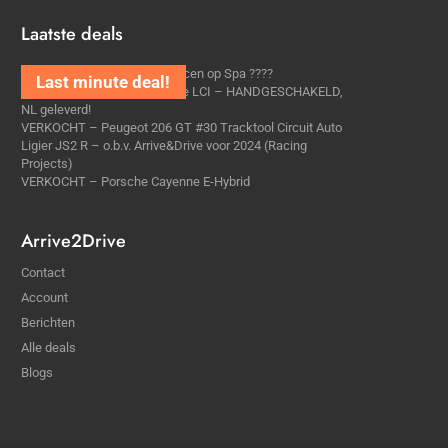
Laatste deals
Alijd al gedroomd van echt racen op Spa ????
BMW E90 335i High Executive LCI – HANDGESCHAKELD,
NL geleverd!
VERKOCHT – Peugeot 206 GT #30 Tracktool Circuit Auto
Ligier JS2 R – o.b.v. Arrive&Drive voor 2024 (Racing
Projects)
VERKOCHT – Porsche Cayenne E-Hybrid
Arrive2Drive
Contact
Account
Berichten
Alle deals
Blogs