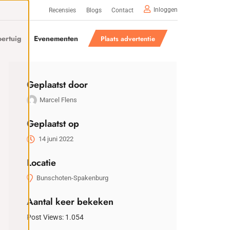
Inloggen
Recensies
Blogs
Contact
ertuig
Evenementen
Plaats advertentie
Geplaatst door
Marcel Flens
Geplaatst op
14 juni 2022
Locatie
Bunschoten-Spakenburg
Aantal keer bekeken
Post Views:
1.054