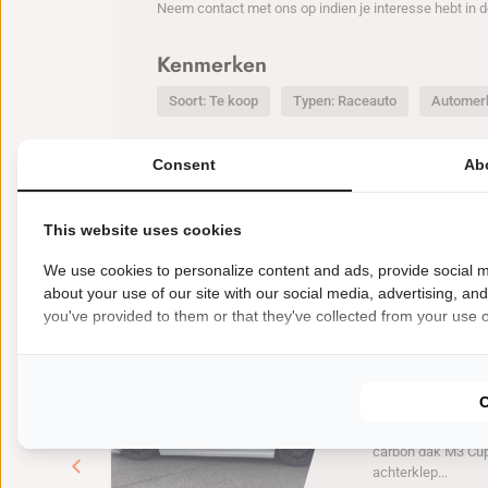
Neem contact met ons op indien je interesse hebt in 
Kenmerken
Soort: Te koop
Typen: Raceauto
Automerk
Consent
Ab
This website uses cookies
Nieuwste deals
BEKIJK MEER
We use cookies to personalize content and ads, provide social m
about your use of our site with our social media, advertising, an
you've provided to them or that they've collected from your use of
€
35000
Te koop Racea
BMW E46 M
BMW E46 M3 Cup. 6
handgeschakeld r
carbon dak M3 Cu
achterklep...