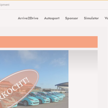
uipment
Arrive2Drive
Autosport
Sponsor
Simulator
Vo