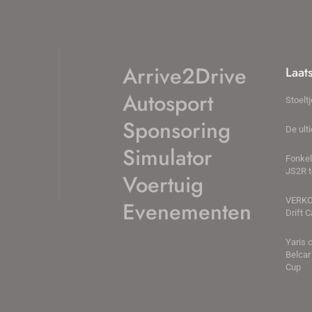
Arrive2Drive
Laat
Autosport
Stoelt
Sponsoring
De ult
Simulator
Fonkel
JS2R t
Voertuig
VERKO
Evenementen
Drift 
Yaris 
Belcar
Cup