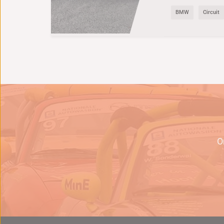
BMW
Circuit
e
O