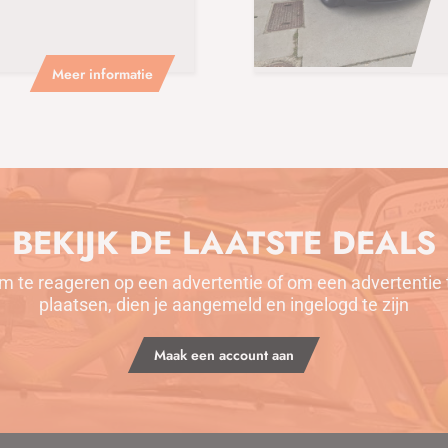
Meer informatie
BEKIJK DE LAATSTE DEALS
m te reageren op een advertentie of om een advertentie 
plaatsen, dien je aangemeld en ingelogd te zijn
Maak een account aan