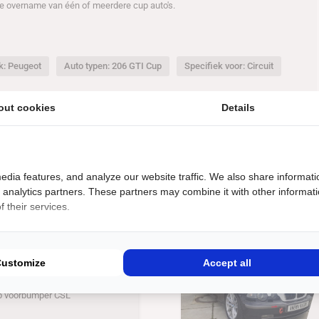
de overname van één of meerdere cup auto's.
: Peugeot
Auto typen: 206 GTI Cup
Specifiek voor: Circuit
out cookies
Details
edia features, and analyze our website traffic. We also share informati
d analytics partners. These partners may combine it with other informat
 their services.
€
21500
uto
3 CUP
Customize
Accept all
 versnellingen,
acemanagement met 350 PK
p voorbumper CSL