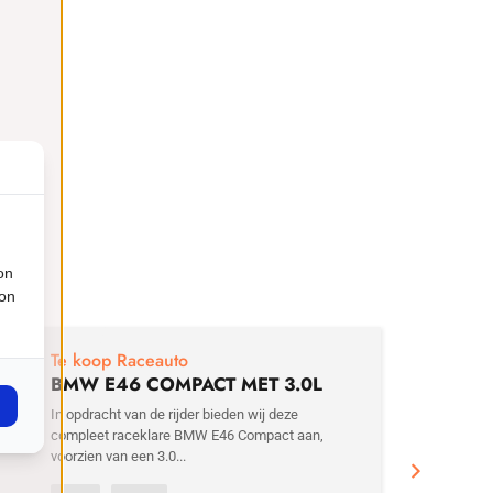
on
ion
€
29
Te koop Raceauto
BMW E46 COMPACT MET 3.0L
MOTOR
In opdracht van de rijder bieden wij deze
compleet raceklare BMW E46 Compact aan,
voorzien van een 3.0...