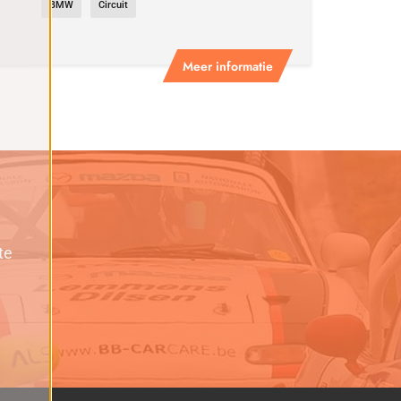
BMW
Circuit
Meer informatie
te