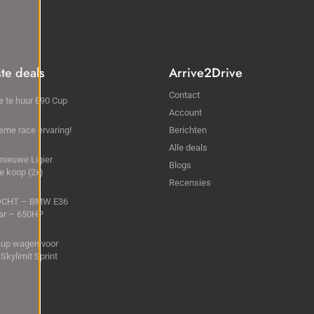
ste deals
Arrive2Drive
Contact
je te huur E90 Cup
Account
ieme race ervaring!
Berichten
Alle deals
nieuwe Ligier
Blogs
e koop (2x)
Recensies
CHT – BMW E36
Car – 650HP
cup wagen voor
 Skylimit Sprint