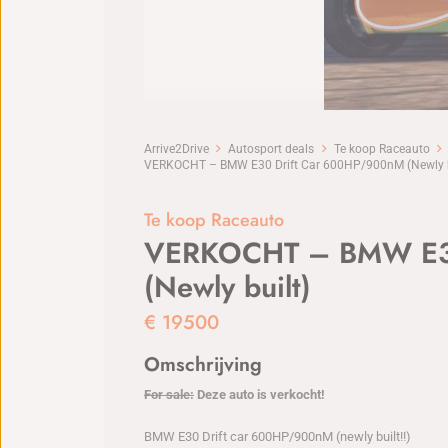
Arrive2Drive
Autosport deals
Te koop Raceauto
VERKOCHT – BMW E30 Drift Car 600HP/900nM (Newly b
Te koop Raceauto
VERKOCHT – BMW E30
(Newly built)
€
19500
Omschrijving
For sale:
Deze auto is verkocht!
BMW E30 Drift car 600HP/900nM (newly built!!)