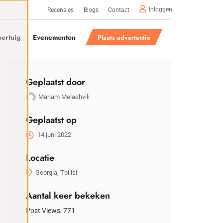
Inloggen
Recensies
Blogs
Contact
ertuig
Evenementen
Plaats advertentie
Geplaatst door
Mariam Melashvili
Geplaatst op
14 juni 2022
Locatie
Georgia, Tbilisi
Aantal keer bekeken
Post Views:
771