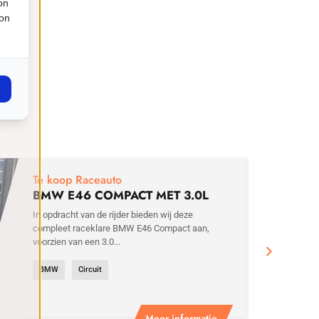
on
ion
€
29
Te koop Raceauto
BMW E46 COMPACT MET 3.0L
MOTOR
In opdracht van de rijder bieden wij deze
compleet raceklare BMW E46 Compact aan,
voorzien van een 3.0...
BMW
Circuit
Meer informatie