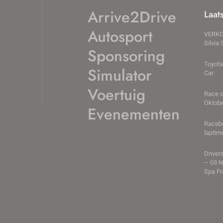
Arrive2Drive
Laat
Autosport
VERKO
Silvia 
Sponsoring
Toyota
Simulator
Car
Voertuig
Race 
Oktobe
Evenementen
Raceb
laptim
Driver
– 03 
Spa F