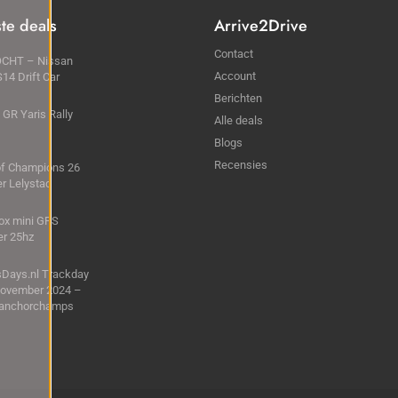
ste deals
Arrive2Drive
Contact
CHT – Nissan
Account
S14 Drift Car
Berichten
 GR Yaris Rally
Alle deals
Blogs
Recensies
of Champions 26
r Lelystad
ox mini GPS
er 25hz
sDays.nl Trackday
November 2024 –
ranchorchamps