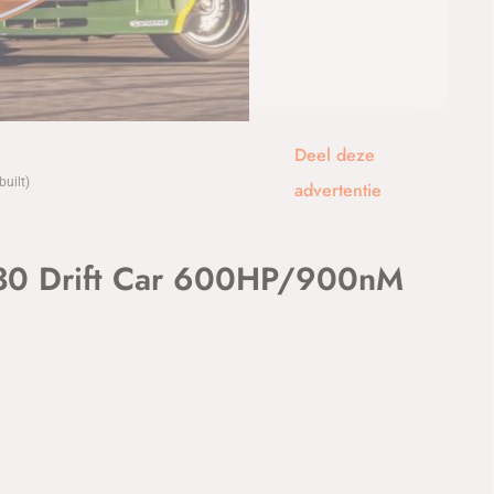
1
/32
Deel deze
uilt)
advertentie
 Drift Car 600HP/900nM