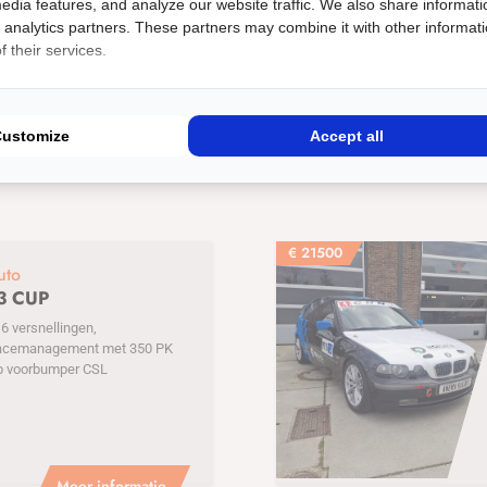
edia features, and analyze our website traffic. We also share informati
k: BMW
Auto typen: E30
Specifiek voor: Drift
d analytics partners. These partners may combine it with other informat
 their services.
Customize
Accept all
€
21500
uto
3 CUP
 versnellingen,
acemanagement met 350 PK
p voorbumper CSL
Meer informatie