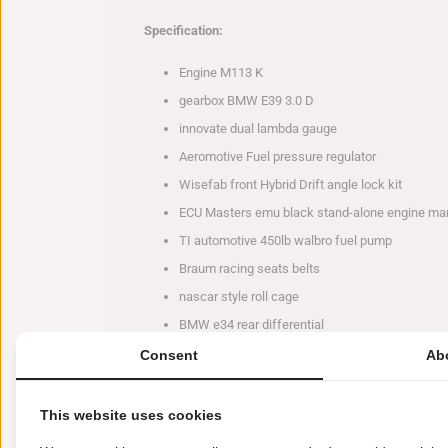
Specification:
Engine M113 K
gearbox BMW E39 3.0 D
innovate dual lambda gauge
Aeromotive Fuel pressure regulator
Wisefab front Hybrid Drift angle lock kit
ECU Masters emu black stand-alone engine m
TI automotive 450lb walbro fuel pump
Braum racing seats belts
nascar style roll cage
BMW e34 rear differential
adjustable coil overs
Consent
Ab
Front and rear bash bars
This website uses cookies
Kenmerken