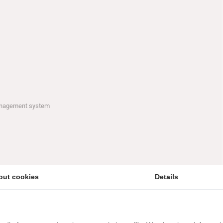
anagement system
out cookies
Details