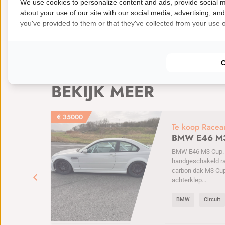
We use cookies to personalize content and ads, provide social m
Soort: Te koop
Typen: Driftauto
Automer
about your use of our site with our social media, advertising, an
you've provided to them or that they've collected from your use of
Nieuwste deals
BEKIJK MEER
€
35000
Te koop Racea
BMW E46 M
BMW E46 M3 Cup. 6
handgeschakeld r
carbon dak M3 Cu
achterklep...
BMW
Circuit
e