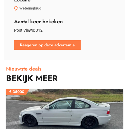
Weteringbrug
Aantal keer bekeken
Post Views:
312
Reageren op deze advertentie
Nieuwste deals
BEKIJK MEER
€
35000