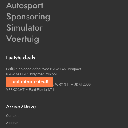
Autosport
Sponsoring
Simulator
Voertuig
Laatste deals
Eerlijke en goed gebouwde BMW E46 Compact
BMW M3 E92 Body met Rolkooi
BRLV6 trackday plek
VERKOCHT – Subaru Impreza WRX STI – JDM 2005
VERKOCHT – Ford Fiesta ST1
Arrive2Drive
Contact
Account