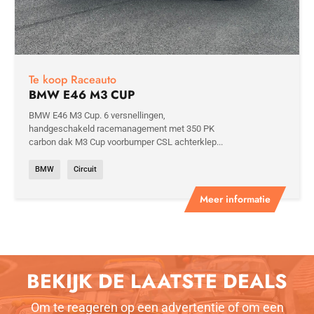
Te koop Raceauto
BMW E46 M3 CUP
BMW E46 M3 Cup. 6 versnellingen,
handgeschakeld racemanagement met 350 PK
carbon dak M3 Cup voorbumper CSL achterklep...
BMW
Circuit
Meer informatie
BEKIJK DE LAATSTE DEALS
Om te reageren op een advertentie of om een