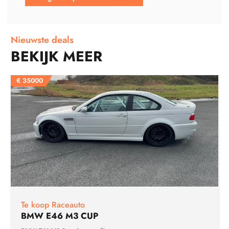
Nieuwste deals
BEKIJK MEER
€
35000
Te koop Raceauto
BMW E46 M3 CUP