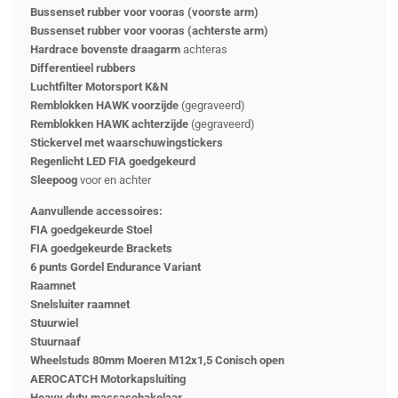
Bussenset rubber voor vooras (voorste arm)
Bussenset rubber voor vooras (achterste arm)
Hardrace bovenste draagarm
achteras
Differentieel rubbers
Luchtfilter Motorsport K&N
Remblokken HAWK voorzijde
(gegraveerd)
Remblokken HAWK achterzijde
(gegraveerd)
Stickervel met waarschuwingstickers
Regenlicht LED FIA goedgekeurd
Sleepoog
voor en achter
Aanvullende accessoires:
FIA goedgekeurde Stoel
FIA goedgekeurde Brackets
6 punts Gordel Endurance Variant
Raamnet
Snelsluiter raamnet
Stuurwiel
Stuurnaaf
Wheelstuds 80mm Moeren M12x1,5 Conisch open
AEROCATCH Motorkapsluiting
Heavy duty massaschakelaar