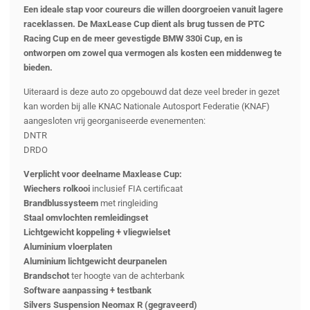
Een ideale stap voor coureurs die willen doorgroeien vanuit lagere
raceklassen. De MaxLease Cup dient als brug tussen de PTC
Racing Cup en de meer gevestigde BMW 330i Cup, en is
ontworpen om zowel qua vermogen als kosten een middenweg te
bieden.
Uiteraard is deze auto zo opgebouwd dat deze veel breder in gezet
kan worden bij alle KNAC Nationale Autosport Federatie (KNAF)
aangesloten vrij georganiseerde evenementen:
DNTR
DRDO
Verplicht voor deelname Maxlease Cup:
Wiechers rolkooi
inclusief FIA certificaat
Brandblussysteem
met ringleiding
Staal omvlochten remleidingset
Lichtgewicht koppeling + vliegwielset
Aluminium vloerplaten
Aluminium lichtgewicht deurpanelen
Brandschot
ter hoogte van de achterbank
Software aanpassing + testbank
Silvers Suspension Neomax R (gegraveerd)