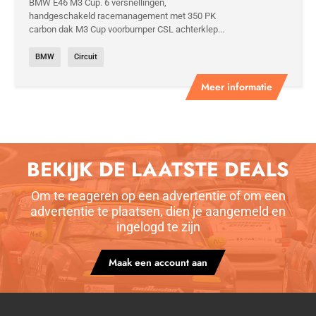
BMW E46 M3 Cup. 6 versnellingen,
handgeschakeld racemanagement met 350 PK
carbon dak M3 Cup voorbumper CSL achterklep...
BMW
Circuit
Meer informatie
BEKIJK DE LAATSTE DEALS
Om te reageren op een advertentie of om een
advertentie te plaatsen, dien je aangemeld en
ingelogd te zijn
Maak een account aan