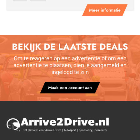
Meer informatie
BEKIJK DE LAATSTE DEALS
Om te reageren op een advertentie of om een
advertentie te plaatsen, dien je aangemeld en
ingelogd te zijn
Maak een account aan