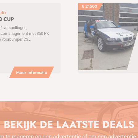
€
21500
uto
3 CUP
 versnellingen,
acemanagement met 350 PK
p voorbumper CSL
Meer informatie
BEKIJK DE LAATSTE DEALS
m te reageren op een advertentie of om een advertentie 