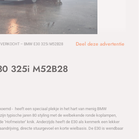
1
/9
Deel deze advertentie
VERKOCHT – BMW E30 325i M52B28
0 325i M52B28
genoemd - heeft een speciaal plekje in het hart van menig BMW
r zijn typische jaren 80 styling met de welbekende ronde koplampen,
de ‘Hofmeister’ knik. Anderzijds heeft de E30 als kenmerk een lekker
laandrijving, directe stuurgevoel en korte wielbasis. De E30 is wendbaar