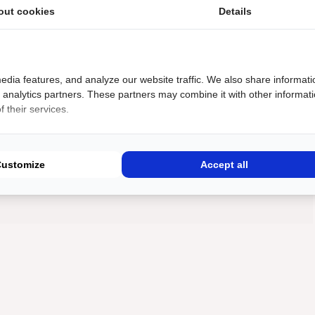
out cookies
Details
taande gegevens.
edia features, and analyze our website traffic. We also share informati
d analytics partners. These partners may combine it with other informat
 their services.
Customize
Accept all
omerk: BMW
Auto typen: e30
Specifiek voor: Trackday