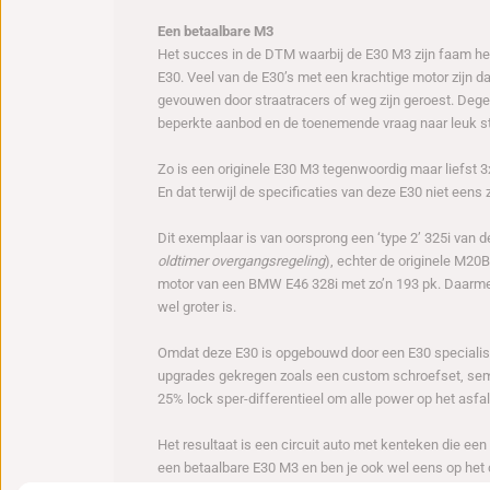
Een betaalbare M3
Het succes in de DTM waarbij de E30 M3 zijn faam hee
E30. Veel van de E30’s met een krachtige motor zijn
gevouwen door straatracers of weg zijn geroest. Degen
beperkte aanbod en de toenemende vraag naar leuk stu
Zo is een originele E30 M3 tegenwoordig maar liefst 3
En dat terwijl de specificaties van deze E30 niet eens
Dit exemplaar is van oorsprong een ‘type 2’ 325i van 
oldtimer overgangsregeling
), echter de originele M2
motor van een BMW E46 328i met zo’n 193 pk. Daarmee 
wel groter is.
Omdat deze E30 is opgebouwd door een E30 specialist 
upgrades gekregen zoals een custom schroefset, semi-
25% lock sper-differentieel om alle power op het asfal
Het resultaat is een circuit auto met kenteken die een 
een betaalbare E30 M3 en ben je ook wel eens op het ci