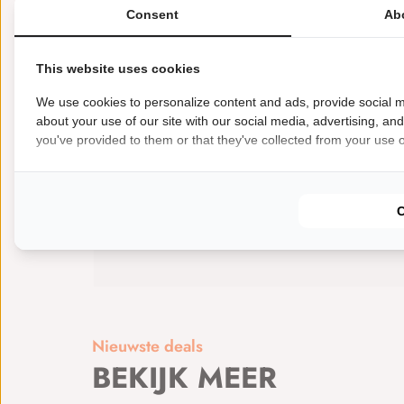
Consent
Ab
Meer weten?
Neem daarvoor gerust contact met ons op via onders
This website uses cookies
Mail: sales@casperscollectie.nl
Tel: 050-308 0000
We use cookies to personalize content and ads, provide social m
about your use of our site with our social media, advertising, an
Wij helpen je graag verder.
you've provided to them or that they've collected from your use of
Graag tot ziens bij Caspers!
Kenmerken
Soort: Te koop
Typen: Trackday auto
Aut
Nieuwste deals
BEKIJK MEER