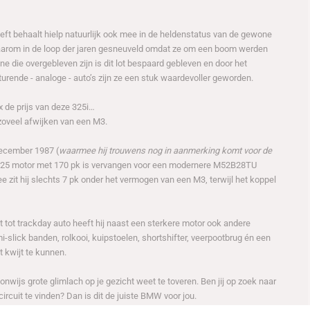
ft behaalt hielp natuurlijk ook mee in de heldenstatus van de gewone
 daarom in de loop der jaren gesneuveld omdat ze om een boom werden
e die overgebleven zijn is dit lot bespaard gebleven en door het
rende - analoge - auto’s zijn ze een stuk waardevoller geworden.
x de prijs van deze 325i…
 zoveel afwijken van een M3.
december 1987 (
waarmee hij trouwens nog in aanmerking komt voor de
0B25 motor met 170 pk is vervangen voor een modernere M52B28TU
zit hij slechts 7 pk onder het vermogen van een M3, terwijl het koppel
tot trackday auto heeft hij naast een sterkere motor ook andere
slick banden, rolkooi, kuipstoelen, shortshifter, veerpootbrug én een
t kwijt te kunnen.
onwijs grote glimlach op je gezicht weet te toveren. Ben jij op zoek naar
rcuit te vinden? Dan is dit de juiste BMW voor jou.