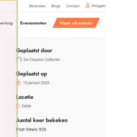
Inloggen
Recensies
Blogs
Contact
ertuig
Evenementen
Plaats advertentie
Geplaatst door
De Caspers Collectie
Geplaatst op
15 januari 2025
Locatie
Eelde
Aantal keer bekeken
Post Views:
926