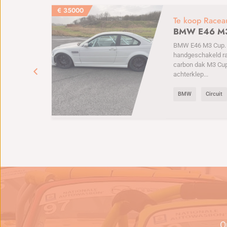
€
35000
Te koop Racea
BMW E46 M
BMW E46 M3 Cup. 6
handgeschakeld r
carbon dak M3 Cu
achterklep...
BMW
Circuit
e
O