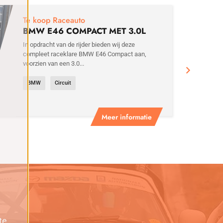
€
29
Te koop Raceauto
BMW E46 COMPACT MET 3.0L
MOTOR
In opdracht van de rijder bieden wij deze
compleet raceklare BMW E46 Compact aan,
voorzien van een 3.0...
BMW
Circuit
Meer informatie
te