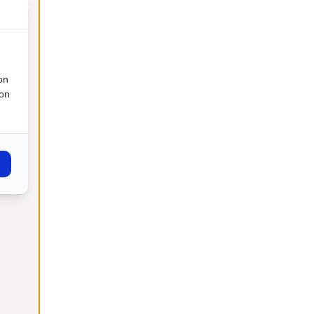
on
ion