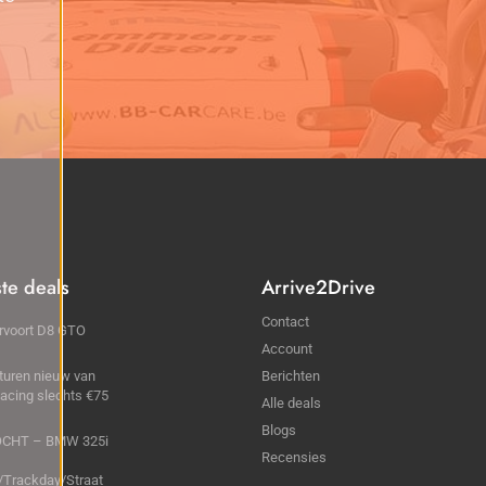
ste deals
Arrive2Drive
Contact
rvoort D8 GTO
Account
turen nieuw van
Berichten
cing slechts €75
Alle deals
Blogs
CHT – BMW 325i
Recensies
t/Trackday/Straat