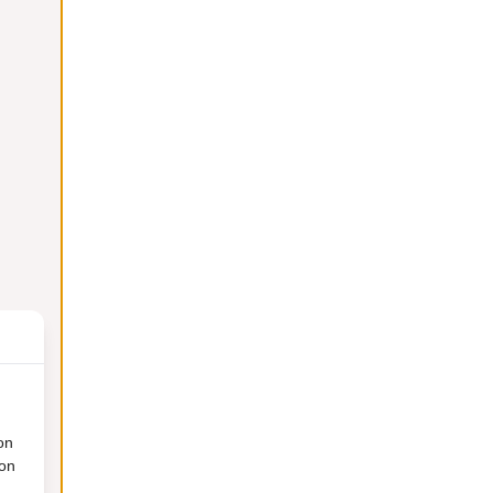
on
ion