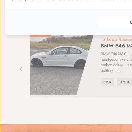
Nieuwste deals
BEKIJK MEER
€
35000
Te koop Racea
BMW E46 M
BMW E46 M3 Cup. 6
handgeschakeld r
carbon dak M3 Cu
achterklep...
BMW
Circuit
e