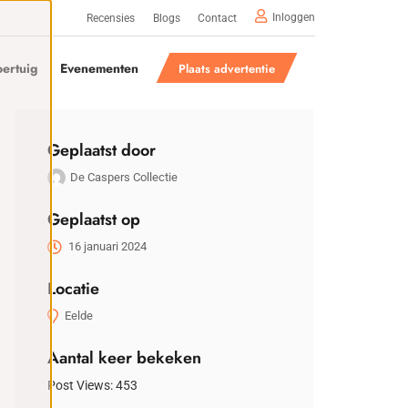
Inloggen
Recensies
Blogs
Contact
ertuig
Evenementen
Plaats advertentie
Geplaatst door
De Caspers Collectie
Geplaatst op
16 januari 2024
Locatie
Eelde
Aantal keer bekeken
Post Views:
453