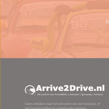
O
Geen omkijken naar het vervoeren van een raceauto, of
het bouwen/stallen en onderhouden daarvan.