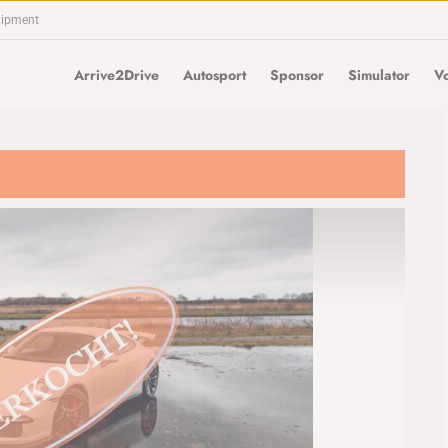
uipment
Arrive2Drive
Autosport
Sponsor
Simulator
Vo