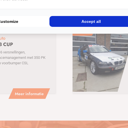
Customize
Accept all
€
21500
uto
3 CUP
 versnellingen,
acemanagement met 350 PK
p voorbumper CSL
Meer informatie