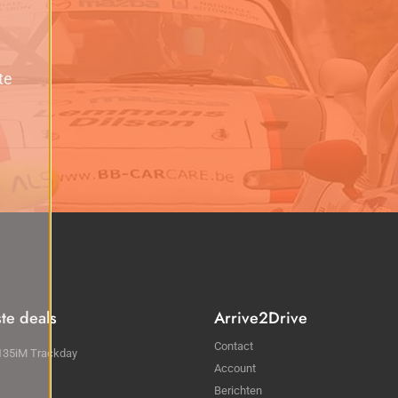
te
ste deals
Arrive2Drive
Contact
35iM Trackday
Account
Berichten