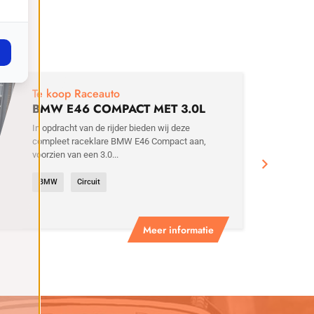
€
29
Te koop Raceauto
BMW E46 COMPACT MET 3.0L
MOTOR
In opdracht van de rijder bieden wij deze
compleet raceklare BMW E46 Compact aan,
voorzien van een 3.0...
BMW
Circuit
Meer informatie