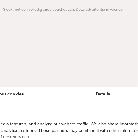
 ook met een volledig circuit pakket aan. Deze advertentie is voor de
.
out cookies
Details
ypen: 911 991.1 GT3
Specifiek voor: Circuit
edia features, and analyze our website traffic. We also share informati
d analytics partners. These partners may combine it with other informat
 their services.