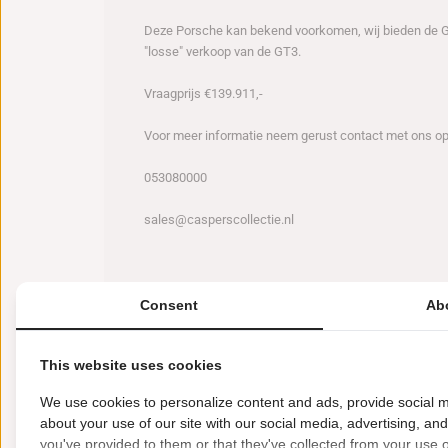
Deze Porsche kan bekend voorkomen, wij bieden de GT3
"losse" verkoop van de GT3.
Vraagprijs €139.911,-
Voor meer informatie neem gerust contact met ons op
053080000
sales@casperscollectie.nl
Consent
Ab
Kenmerken
Soort: Te koop
Automerk: Porsche
Auto t
This website uses cookies
We use cookies to personalize content and ads, provide social m
about your use of our site with our social media, advertising, an
you've provided to them or that they've collected from your use of