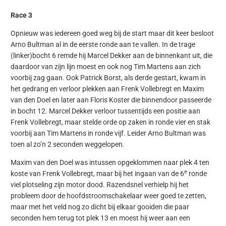
Race 3
Opnieuw was iedereen goed weg bij de start maar dit keer besloot
Arno Bultman al in de eerste ronde aan te vallen. In de trage
(linker)bocht 6 remde hij Marcel Dekker aan de binnenkant uit, die
daardoor van zijn lijn moest en ook nog Tim Martens aan zich
voorbij zag gaan. Ook Patrick Borst, als derde gestart, kwam in
het gedrang en verloor plekken aan Frenk Vollebregt en Maxim
van den Doel en later aan Floris Koster die binnendoor passeerde
in bocht 12. Marcel Dekker verloor tussentijds een positie aan
Frenk Vollebregt, maar stelde orde op zaken in ronde vier en stak
voorbij aan Tim Martens in ronde vijf. Leider Arno Bultman was
toen al zo’n 2 seconden weggelopen.
Maxim van den Doel was intussen opgeklommen naar plek 4 ten
e
koste van Frenk Vollebregt, maar bij het ingaan van de 6
ronde
viel plotseling zijn motor dood. Razendsnel verhielp hij het
probleem door de hoofdstroomschakelaar weer goed te zetten,
maar met het veld nog zo dicht bij elkaar gooiden die paar
seconden hem terug tot plek 13 en moest hij weer aan een