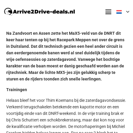
Na Zandvoort en Assen zette het MaX5-veld van de DNRT dit
keer haar tenten op bij het Racepark Meppen net over de grens
in Duitsland. Dat dit technisch gezien een heel ander circuit is
dan eerdergenoemde banen werd al snel duidelijk tijdens de
vrije oefensessies op zaterdagavond. Vanwege het bochtige
karakter van de baan moest er danig geschaafd worden aan de
rijtechniek. Maar de lichte MX5-jes zijn gelukkig scherp te
sturen en de rijders toonden zich snelle leerlingen.
Trainingen
Helaas bleef het voor Thim Koemans bij die zaterdagavondsessie.
Verkeerd terugschakelen betekende een kapotte motor en een
voortijdig einde van dit DNRT-weekend. In de vrije training brak er
bij Chris Schuttert een schokbrekerstang, maar dat kon nog voor
de kwalificatie verholpen worden. De motorhaperingen bij Michiel