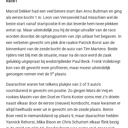
Race1
Marcel Dekker had een veel betere start dan Arno Bultman en ging
als eerste bocht 1 in. Leon van Versseveld had misschien wel de
beste start vanaf startpositie 8 en dat leverde hem twee plekken
winst op. Maar uiteindelijk zou hij de enige uitvaller van de race
worden doordat de ophangpunten van zijn uitlaat het begaven. In
een verbeten gevecht om plek drie raakte Patrick Borst aan de
binnenkant van de zesde bocht de auto van Tim Martens. Beide
rijders niet blij met de situatie, maar na de race werd de zaak
gelukkig uitgepraat bij wedstrijdleider Paul Beck. Frenk Vollebregt
kon van dit gevecht even profiteren, maar moest uiteindelijk
e
genoegen nemen met de 5
plaats.
Daarachter waren het telkens plukjes van 2 of 3 auto’s
voortdurend in gevecht om positie. Zo gingen Mats de Veij en
rookies Maxim van den Doel en Floris Koster soms met z’n drieën
naast elkaar door de eerste (nieuwe) kombocht, maar kwamen er
altijd heelhuids weer uit in gevecht om de zesde plaats. Bente
Boer reed in niemandsland op plaats 9, maar daarachter hielden
Yannick Rehorst, Mika Bison en Chris Schuttert elkaar flink bezig