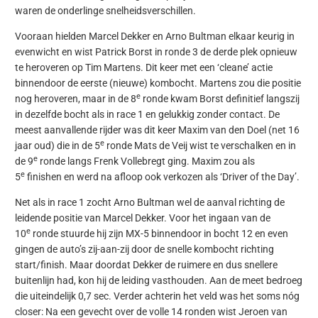
waren de onderlinge snelheidsverschillen.
Vooraan hielden Marcel Dekker en Arno Bultman elkaar keurig in
evenwicht en wist Patrick Borst in ronde 3 de derde plek opnieuw
te heroveren op Tim Martens. Dit keer met een ‘cleane’ actie
binnendoor de eerste (nieuwe) kombocht. Martens zou die positie
e
nog heroveren, maar in de 8
ronde kwam Borst definitief langszij
in dezelfde bocht als in race 1 en gelukkig zonder contact. De
meest aanvallende rijder was dit keer Maxim van den Doel (net 16
e
jaar oud) die in de 5
ronde Mats de Veij wist te verschalken en in
e
de 9
ronde langs Frenk Vollebregt ging. Maxim zou als
e
5
finishen en werd na afloop ook verkozen als ‘Driver of the Day’.
Net als in race 1 zocht Arno Bultman wel de aanval richting de
leidende positie van Marcel Dekker. Voor het ingaan van de
e
10
ronde stuurde hij zijn MX-5 binnendoor in bocht 12 en even
gingen de auto’s zij-aan-zij door de snelle kombocht richting
start/finish. Maar doordat Dekker de ruimere en dus snellere
buitenlijn had, kon hij de leiding vasthouden. Aan de meet bedroeg
die uiteindelijk 0,7 sec. Verder achterin het veld was het soms nóg
closer: Na een gevecht over de volle 14 ronden wist Jeroen van