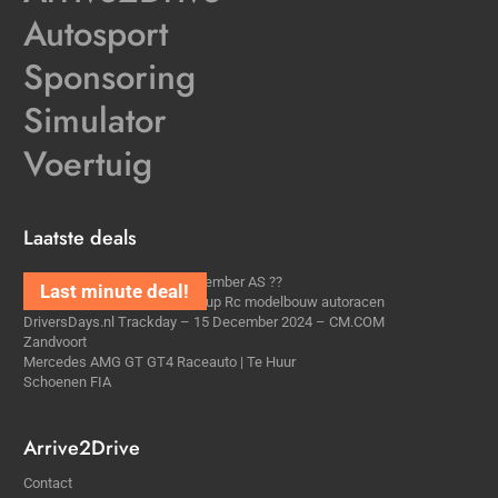
Autosport
Sponsoring
Simulator
Voertuig
Laatste deals
Max5cup Zolder rijden 5 september AS ??
GastRijder gezocht one5funcup Rc modelbouw autoracen
DriversDays.nl Trackday – 15 December 2024 – CM.COM
Zandvoort
Mercedes AMG GT GT4 Raceauto | Te Huur
Schoenen FIA
Arrive2Drive
Contact