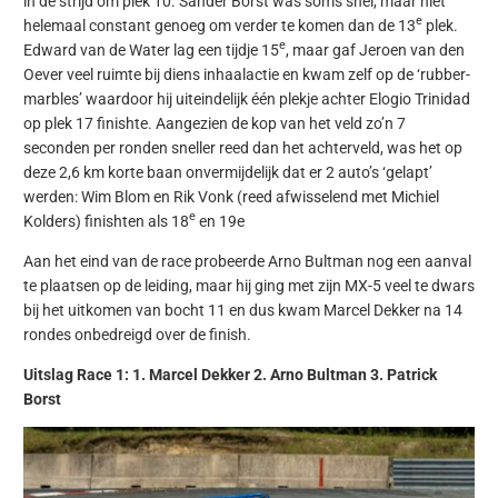
in de strijd om plek 10. Sander Borst was soms snel, maar niet
e
helemaal constant genoeg om verder te komen dan de 13
plek.
e
Edward van de Water lag een tijdje 15
, maar gaf Jeroen van den
Oever veel ruimte bij diens inhaalactie en kwam zelf op de ‘rubber-
marbles’ waardoor hij uiteindelijk één plekje achter Elogio Trinidad
op plek 17 finishte. Aangezien de kop van het veld zo’n 7
seconden per ronden sneller reed dan het achterveld, was het op
deze 2,6 km korte baan onvermijdelijk dat er 2 auto’s ‘gelapt’
werden: Wim Blom en Rik Vonk (reed afwisselend met Michiel
e
Kolders) finishten als 18
en 19e
Aan het eind van de race probeerde Arno Bultman nog een aanval
te plaatsen op de leiding, maar hij ging met zijn MX-5 veel te dwars
bij het uitkomen van bocht 11 en dus kwam Marcel Dekker na 14
rondes onbedreigd over de finish.
Uitslag Race 1: 1. Marcel Dekker 2. Arno Bultman 3. Patrick
Borst