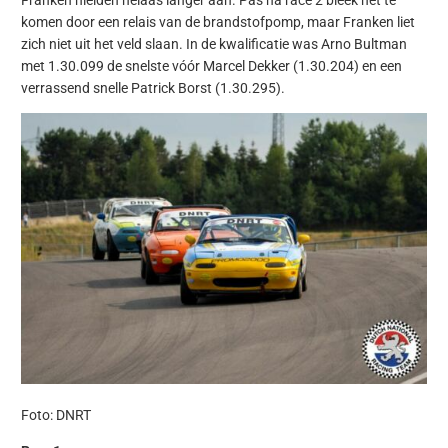
Franken hielden helaas langer aan. Pas na race 2 bleek het te
komen door een relais van de brandstofpomp, maar Franken liet
zich niet uit het veld slaan. In de kwalificatie was Arno Bultman
met 1.30.099 de snelste vóór Marcel Dekker (1.30.204) en een
verrassend snelle Patrick Borst (1.30.295).
Foto: DNRT