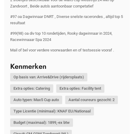
Zandvoort , Beide auto's aantoonbaar competatief
#97 oa Dagwinnaar DNRT , Diverse snelste racerondes , altijd top 5
resultaat
#99(98) oa div top 10 rondetijden, Rooky dagwinnaar in 2024,
Racewinnaaar Spa 2024
Mail of bel voor verdere voorwaarden en of testsessie vooraf .
Kenmerken
Op basis van: Arrive&Drive (rijdersplaats)
Extra opties: Catering
Extra opties: Facility tent
Auto typen: Max5 Cup auto
Aantal coureurs gezocht: 2
Type Licentie (minimaal): KNAF EU/Nationaal
Budget (maximaal): 1899,-ex btw
Circuit: CM.COM Zandvoort (NL)