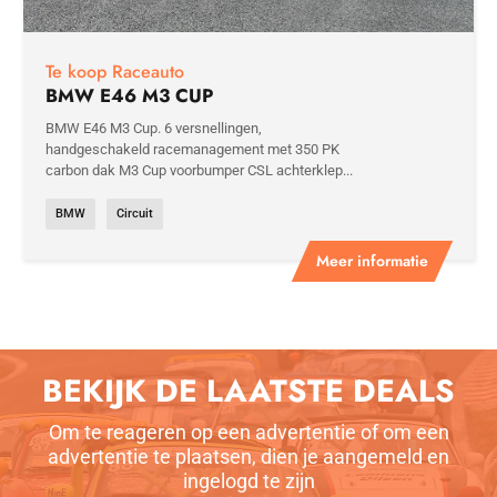
Te koop Raceauto
BMW E46 M3 CUP
BMW E46 M3 Cup. 6 versnellingen,
handgeschakeld racemanagement met 350 PK
carbon dak M3 Cup voorbumper CSL achterklep...
BMW
Circuit
Meer informatie
BEKIJK DE LAATSTE DEALS
Om te reageren op een advertentie of om een
advertentie te plaatsen, dien je aangemeld en
ingelogd te zijn